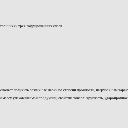
утренних) и трех гофрированных слоев
позволяет получить различные марки по степени прочности, нагрузочным хара
 массу упаковываемой продукции; свойства товара: хрупкость, ударопрочност