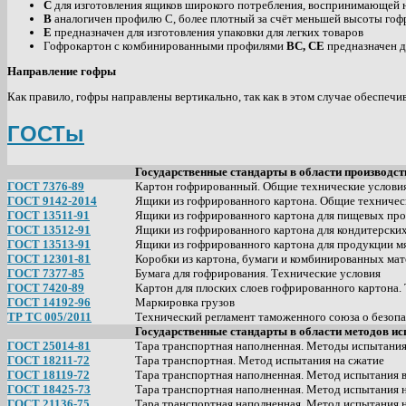
С
для изготовления ящиков широкого потребления, воспринимающей 
B
аналогичен профилю С, более плотный за счёт меньшей высоты го
E
предназначен для изготовления упаковки для легких товаров
Гофрокартон с комбинированными профилями
BC, CE
предназначен д
Направление гофры
Как правило, гофры направлены вертикально, так как в этом случае обеспеч
ГОСТы
Государственные стандарты в области производст
ГОСТ 7376-89
Картон гофрированный. Общие технические услови
ГОСТ 9142-2014
Ящики из гофрированного картона. Общие техничес
ГОСТ 13511-91
Ящики из гофрированного картона для пищевых про
ГОСТ 13512-91
Ящики из гофрированного картона для кондитерски
ГОСТ 13513-91
Ящики из гофрированного картона для продукции 
ГОСТ 12301-81
Коробки из картона, бумаги и комбинированных мат
ГОСТ 7377-85
Бумага для гофрирования. Технические условия
ГОСТ 7420-89
Картон для плоских слоев гофрированного картона.
ГОСТ 14192-96
Маркировка грузов
ТР ТС 005/2011
Технический регламент таможенного союза о безопа
Государственные стандарты в области методов ис
ГОСТ 25014-81
Тара транспортная наполненная. Методы испытани
ГОСТ 18211-72
Тара транспортная. Метод испытания на сжатие
ГОСТ 18119-72
Тара транспортная наполненная. Метод испытания 
ГОСТ 18425-73
Тара транспортная наполненная. Метод испытания 
ГОСТ 21136-75
Тара транспортная наполненная. Метод испытания 