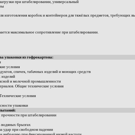
нагрузки при штабелировании, универсальный
фры
ля изготовления коробок и контейнеров для тяжёлых предметов, требующих в
ивается максимальное сопротивление при штабелировании.
ва упаковки из гофрокартона:
я
кие условия
дуктов, спичек, табачных изделий и моющих средств
х изделий
мясной и молочной промышленности
ериалов. Общие технические условия
 Технические условия
сности упаковки
пытаний:
я прочности при штабелировании
в водяных брызгах
на удар при свободном падении
на вибрацию при фиксированной низкой частоте