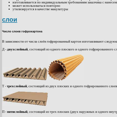
изготавливается по индивидуальным требованиям заказчика с нанесен
может использоваться повторно
утилизируется в качестве макулатуры
cлои
Число слоев гофрокартона
В зависимости от числа слоёв гофрированный картон изготавливают следую
Д -
двухслойный
, состоящий из одного плоского и одного гофрированного сл
Т -
трехслойный
, состоящий из двух плоских и одного гофрированного слоев
П -
пятислойный
, состоящий из трех плоских (двух наружных и одного внут