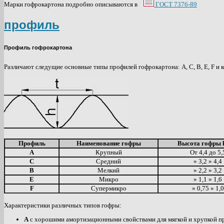
Марки гофрокартона подробно описываются в
ГОСТ 7376-89
профиль
Профиль гофрокартона
Различают следущие основные типы профилей гофрокартона: А, C, B, E, F и 
Профиль
Наименование гофры
Высота гофры 
А
Крупный
От 4,4 до 5,
С
Средний
» 3,2 » 4,4
В
Мелкий
» 2,2 » 3,2
Е
Микро
» 1,1 » 1,6
F
Супермикро
» 0,75 » 1,0
Характеристики различных типов гофры:
А
с хорошими амортизационными свойствами для мягкой и хрупкой п