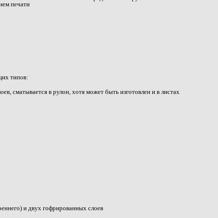
ием печати
щих типов:
оев, сматывается в рулон, хотя может быть изготовлен и в листах
реннего) и двух гофрированных слоев