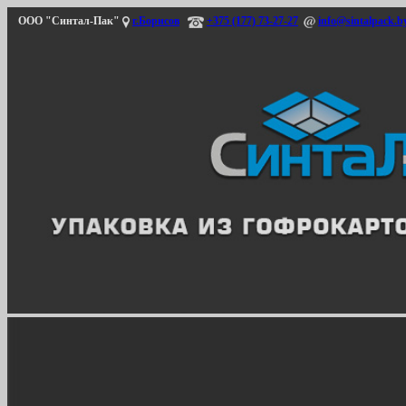
ООО "Синтал-Пак"
г.Борисов
+375 (177) 73-27-27
info@sintalpack.b