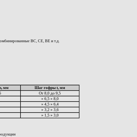
комбинированные BC, CE, BE и т.д.
h, мм
Шаг гофры t, мм
5
От 8,0 до 9,5
» 6,5 » 8,0
» 4,5 » 6,4
» 3,2 » 3,6
» 1,5 » 3,0
родукции