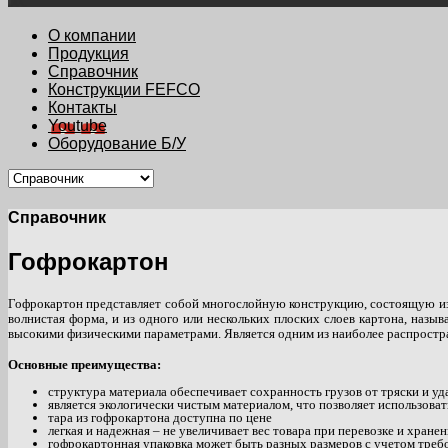
О компании
Продукция
Справочник
Конструкции FEFCO
Контакты
Youtube
Оборудование Б/У
Справочник
Гофрокартон
Гофрокартон представляет собой многослойную конструкцию, состоящую из 
волнистая форма, и из одного или нескольких плоских слоев картона, наз
высокими физическими параметрами. Является одним из наиболее распростра
Основные преимущества:
структура материала обеспечивает сохранность грузов от тряски и у
является экологически чистым материалом, что позволяет использоват
тара из гофрокартона доступна по цене
легкая и надежная – не увеличивает вес товара при перевозке и хранен
гофрокартонная упаковка может быть разных размеров с учетом треб