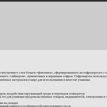
внутреннего слоя бумаги «флютинга», сформированного на гофроагрегате с по
ываемого «лайнером», приклеенных к вершинам гофров. Гофрокартон использу
нённых материалов в мире для использования в качестве упаковки.
даров, воздействия окружающей среды и перепадов температур
ь его для упаковки продовольственных товаров, медикаментов, электроники и 
ии на складах
ований клиента и особенностей определенного груза